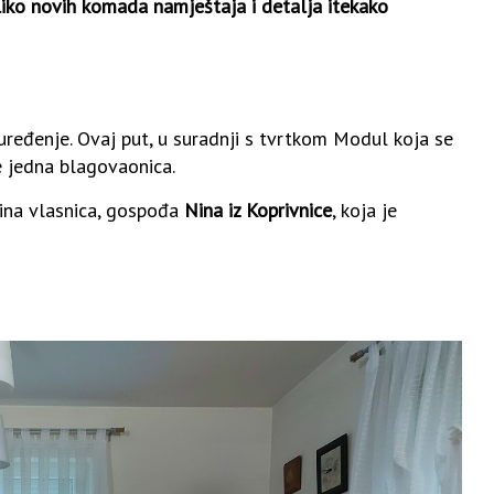
oliko novih komada namještaja i detalja itekako
ređenje. Ovaj put, u suradnji s tvrtkom Modul koja se
e jedna blagovaonica.
zina vlasnica, gospođa
Nina iz Koprivnice
, koja je