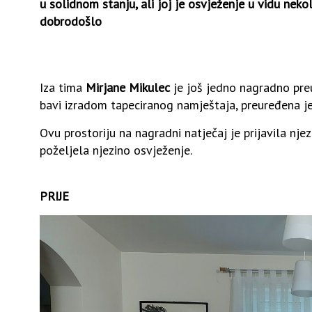
u solidnom stanju, ali joj je osvježenje u vidu nek
dobrodošlo
Iza tima
Mirjane Mikulec
je još jedno nagradno preu
bavi izradom tapeciranog namještaja, preuređena j
Ovu prostoriju na nagradni natječaj je prijavila nje
poželjela njezino osvježenje.
PRIJE