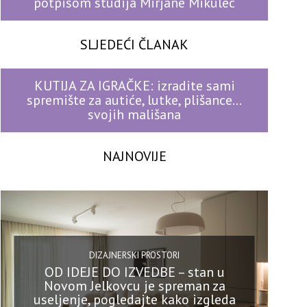
potpisom studija Mirjane Mikulec
SLJEDEĆI ČLANAK
KUTIJA ZA IGRAČKE: izradite sami
spremište za autiće, lutke, plišance…
svojih mališana
NAJNOVIJE
DIZAJNERSKI PROSTORI
OD IDEJE DO IZVEDBE – stan u
Novom Jelkovcu je spreman za
useljenje, pogledajte kako izgleda