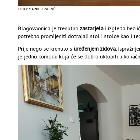
FOTO: MARKO CINDRIĆ
Blagovaonica je trenutno
zastarjela
i izgleda bezli
potrebno promijeniti dotrajali stol i stolce kao i t
Prije nego se krenulo s
uređenjem zidova
, ispražnj
je jednu komodu koja će se dobro uklopiti u konačni