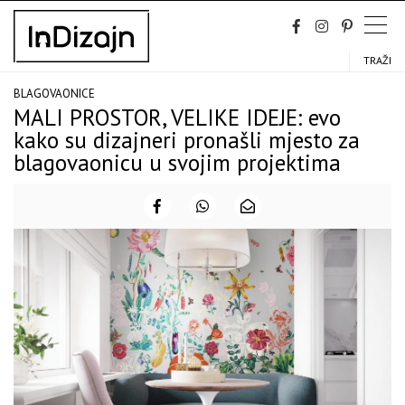
Skip
to
content
TRAŽI
BLAGOVAONICE
MALI PROSTOR, VELIKE IDEJE: evo
kako su dizajneri pronašli mjesto za
blagovaonicu u svojim projektima