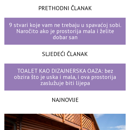
PRETHODNI ČLANAK
9 stvari koje vam ne trebaju u spavaćoj sobi.
Naročito ako je prostorija mala i želite
dobar san
SLJEDEĆI ČLANAK
TOALET KAO DIZAJNERSKA OAZA: bez
obzira što je uska i mala, i ova prostorija
zaslužuje biti lijepa
NAJNOVIJE