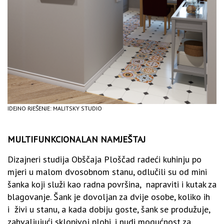
IDEJNO RJEŠENJE: MALITSKY STUDIO
MULTIFUNKCIONALAN NAMJEŠTAJ
Dizajneri studija Obščaja Ploščad radeći kuhinju po
mjeri u malom dvosobnom stanu, odlučili su od mini
šanka koji služi kao radna površina, napraviti i kutak za
blagovanje. Šank je dovoljan za dvije osobe, koliko ih
i živi u stanu, a kada dobiju goste, šank se produžuje,
zahvaljujući sklopivoj plohi, i nudi mogućnost za