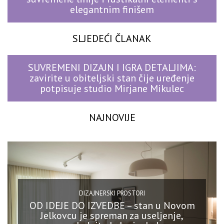
elegantnim finišem
SLJEDEĆI ČLANAK
SUVREMENI DIZAJN I IGRA DETALJIMA:
zavirite u obiteljski stan čije uređenje
potpisuje studio Mirjane Mikulec
NAJNOVIJE
DIZAJNERSKI PROSTORI
OD IDEJE DO IZVEDBE – stan u Novom
Jelkovcu je spreman za useljenje,