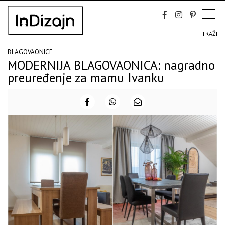
Skip
to
content
TRAŽI
BLAGOVAONICE
MODERNIJA BLAGOVAONICA: nagradno
preuređenje za mamu Ivanku