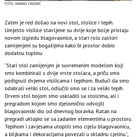
FOTO: MARKO CINDRIĆ
Zatim je red došao na novi stol, stolice i tepih.
Umjesto visilice stavljene su dvije koje bolje pristaju
novom izgledu blagovaonice, a stari rolo zastori
zamijenjeni su bogatijima kako bi prostor dobio
dodatnu toplinu.
“Stari stol zamijenjen je suvremenim modelom koji
smo kombinirali s dvije vrste stolaca, a priču smo
podignuli dvjema visilicama i tepihom. Budući da smo
odabrali veliki stol, odlučili smo se i za veliki tepih.
Drveni stol bojom smo uskladili sa stolcima, ali i
pregradom kojom smo djelomično odvojili
blagovaonski dio od dnevnog boravka. Ratan na
pregradi uklopio se sa zadanim elementima u prostoru.
Tepihom i zavjesama utoplili smo cijelu blagovaonicu,
a biljkama i dekoracijama povezali u skladnu cjelinu.”,