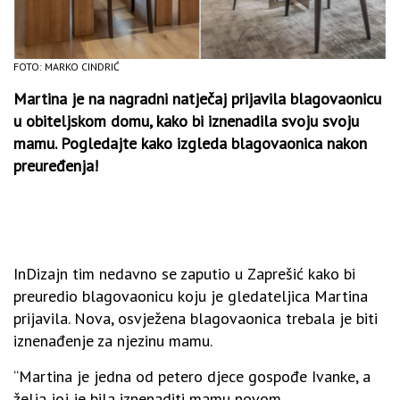
FOTO: MARKO CINDRIĆ
Martina je na nagradni natječaj prijavila blagovaonicu
u obiteljskom domu, kako bi iznenadila svoju svoju
mamu. Pogledajte kako izgleda blagovaonica nakon
preuređenja!
InDizajn tim nedavno se zaputio u Zaprešić kako bi
preuredio blagovaonicu koju je gledateljica Martina
prijavila. Nova, osvježena blagovaonica trebala je biti
iznenađenje za njezinu mamu.
“Martina je jedna od petero djece gospođe Ivanke, a
želja joj je bila iznenaditi mamu novom