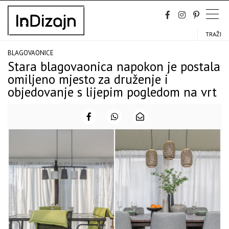
Skip
to
content
TRAŽI
BLAGOVAONICE
Stara blagovaonica napokon je postala
omiljeno mjesto za druženje i
objedovanje s lijepim pogledom na vrt