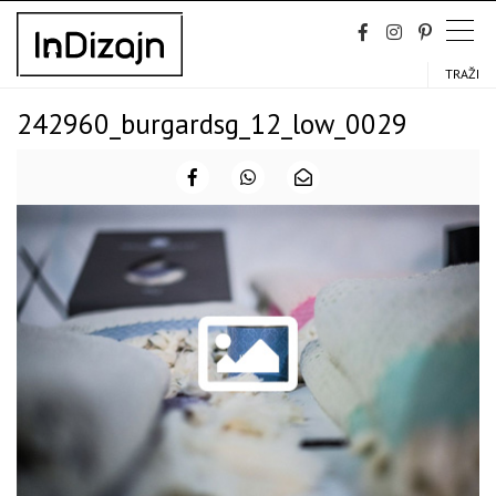
Skip
to
content
TRAŽI
242960_burgardsg_12_low_0029