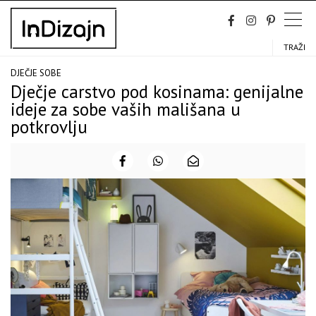
Skip
to
content
TRAŽI
DJEČJE SOBE
Dječje carstvo pod kosinama: genijalne
ideje za sobe vaših mališana u
potkrovlju