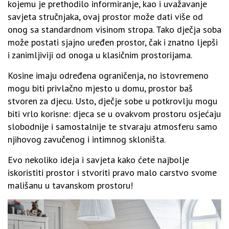
kojemu je prethodilo informiranje, kao i uvažavanje
savjeta stručnjaka, ovaj prostor može dati više od
onog sa standardnom visinom stropa. Tako dječja soba
može postati sjajno uređen prostor, čak i znatno ljepši
i zanimljiviji od onoga u klasičnim prostorijama.
Kosine imaju određena ograničenja, no istovremeno
mogu biti privlačno mjesto u domu, prostor baš
stvoren za djecu. Usto, dječje sobe u potkrovlju mogu
biti vrlo korisne: djeca se u ovakvom prostoru osjećaju
slobodnije i samostalnije te stvaraju atmosferu samo
njihovog zavučenog i intimnog skloništa.
Evo nekoliko ideja i savjeta kako ćete najbolje
iskoristiti prostor i stvoriti pravo malo carstvo svome
mališanu u tavanskom prostoru!