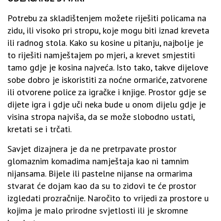
Potrebu za skladištenjem možete riješiti policama na
zidu, ili visoko pri stropu, koje mogu biti iznad kreveta
ili radnog stola. Kako su kosine u pitanju, najbolje je
to riješiti namještajem po mjeri, a krevet smjestiti
tamo gdje je kosina najveća. Isto tako, takve dijelove
sobe dobro je iskoristiti za noćne ormariće, zatvorene
ili otvorene police za igračke i knjige. Prostor gdje se
dijete igra i gdje uči neka bude u onom dijelu gdje je
visina stropa najviša, da se može slobodno ustati,
kretati se i trčati.
Savjet dizajnera je da ne pretrpavate prostor
glomaznim komadima namještaja kao ni tamnim
nijansama. Bijele ili pastelne nijanse na ormarima
stvarat će dojam kao da su to zidovi te će prostor
izgledati prozračnije. Naročito to vrijedi za prostore u
kojima je malo prirodne svjetlosti ili je skromne