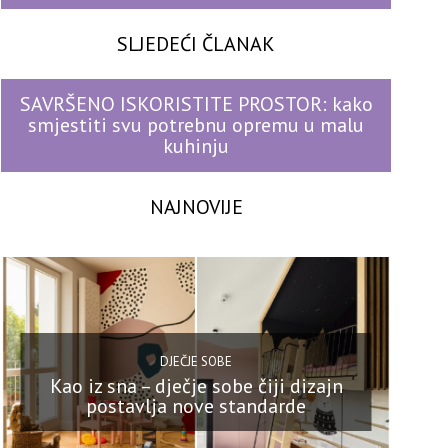
SLJEDEĆI ČLANAK
SAVRŠENO ISKORISTITE PROSTOR: kako
smjestiti svu potrebnu opremu u malu
kuhinju
NAJNOVIJE
DJEČJE SOBE
Kao iz sna – dječje sobe čiji dizajn
postavlja nove standarde