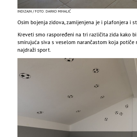
INDIZAJN / FOTO: DARKO MIHALIĆ
Osim bojenja zidova, zamijenjena je i plafonjera i s
Kreveti smo raspoređeni na tri različita zida kako b
smirujuća siva s veselom narančastom koja potiče na
najdraži sport.