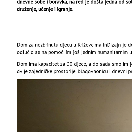
dnevne sobe i boravka, na red je došla jedna od so
druženje, učenje i igranje.
Dom za nezbrinutu djecu u Križevcima InDizajn je do
odlučio se na pomoći im još jednim humanitarnim 
Dom ima kapacitet za 30 djece, a do sada smo im je
dvije zajedničke prostorije, blagovaonicu i dnevni p