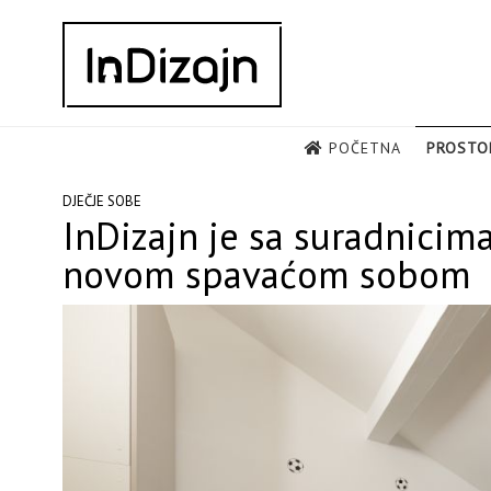
Skip
to
content
POČETNA
PROSTO
DJEČJE SOBE
InDizajn je sa suradnicima
novom spavaćom sobom