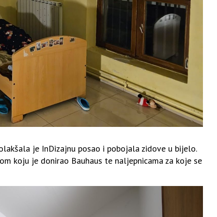
akšala je InDizajnu posao i pobojala zidove u bijelo.
jom koju je donirao Bauhaus te naljepnicama za koje se