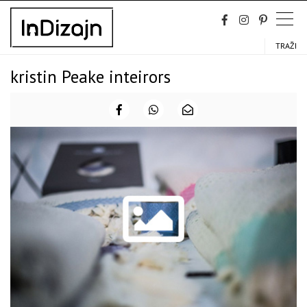
Skip
to
content
TRAŽI
kristin Peake inteirors