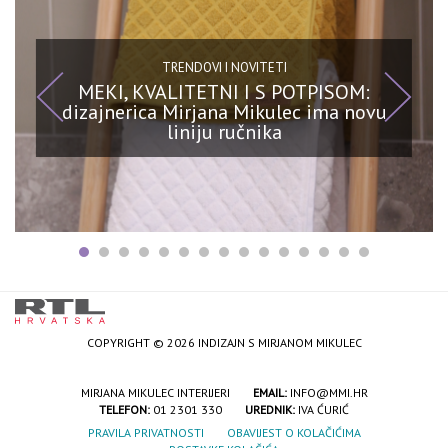
TRENDOVI I NOVITETI
MEKI, KVALITETNI I S POTPISOM:
dizajnerica Mirjana Mikulec ima novu
liniju ručnika
COPYRIGHT © 2026 INDIZAJN S MIRJANOM MIKULEC
MIRJANA MIKULEC INTERIJERI
EMAIL:
INFO@MMI.HR
TELEFON:
01 2301 330
UREDNIK:
IVA ĆURIĆ
PRAVILA PRIVATNOSTI
OBAVIJEST O KOLAČIĆIMA