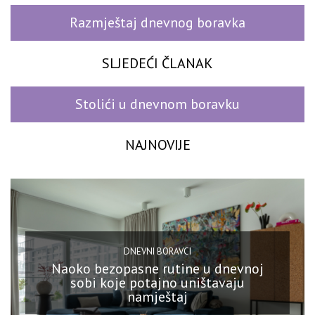
Razmještaj dnevnog boravka
SLJEDEĆI ČLANAK
Stolići u dnevnom boravku
NAJNOVIJE
DNEVNI BORAVCI
Naoko bezopasne rutine u dnevnoj
sobi koje potajno uništavaju
namještaj