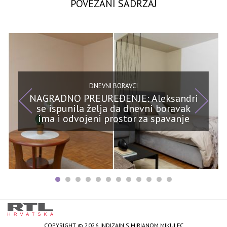
POVEZANI SADRŽAJ
DNEVNI BORAVCI
NAGRADNO PREUREĐENJE: Aleksandri
se ispunila želja da dnevni boravak
ima i odvojeni prostor za spavanje
COPYRIGHT © 2026 INDIZAJN S MIRJANOM MIKULEC