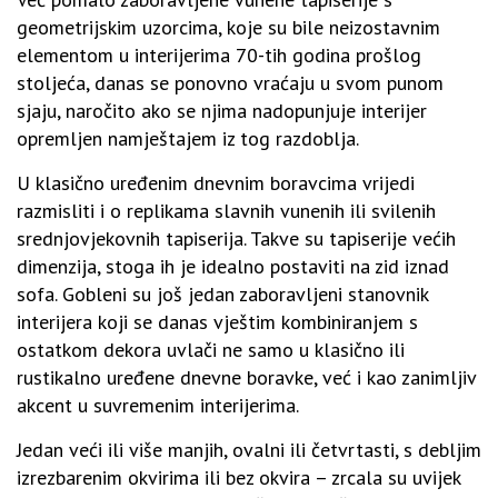
geometrijskim uzorcima, koje su bile neizostavnim
elementom u interijerima 70-tih godina prošlog
stoljeća, danas se ponovno vraćaju u svom punom
sjaju, naročito ako se njima nadopunjuje interijer
opremljen namještajem iz tog razdoblja.
U klasično uređenim dnevnim boravcima vrijedi
razmisliti i o replikama slavnih vunenih ili svilenih
srednjovjekovnih tapiserija. Takve su tapiserije većih
dimenzija, stoga ih je idealno postaviti na zid iznad
sofa. Gobleni su još jedan zaboravljeni stanovnik
interijera koji se danas vještim kombiniranjem s
ostatkom dekora uvlači ne samo u klasično ili
rustikalno uređene dnevne boravke, već i kao zanimljiv
akcent u suvremenim interijerima.
Jedan veći ili više manjih, ovalni ili četvrtasti, s debljim
izrezbarenim okvirima ili bez okvira – zrcala su uvijek