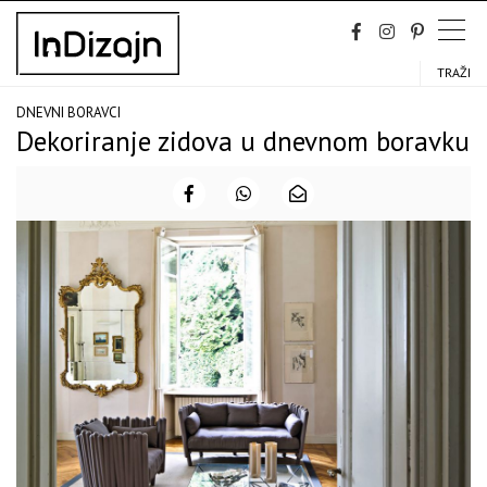
Skip
to
content
TRAŽI
DNEVNI BORAVCI
Dekoriranje zidova u dnevnom boravku