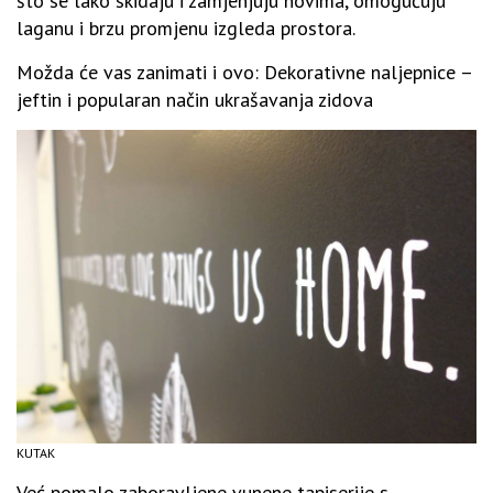
što se lako skidaju i zamjenjuju novima, omogućuju
laganu i brzu promjenu izgleda prostora.
Možda će vas zanimati i ovo: Dekorativne naljepnice –
jeftin i popularan način ukrašavanja zidova
KUTAK
Već pomalo zaboravljene vunene tapiserije s