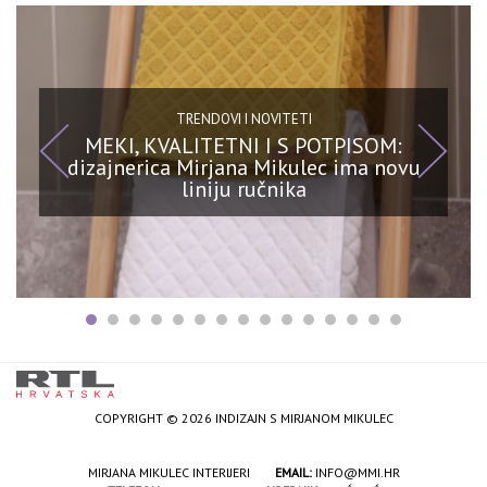
TRENDOVI I NOVITETI
MEKI, KVALITETNI I S POTPISOM:
dizajnerica Mirjana Mikulec ima novu
liniju ručnika
COPYRIGHT © 2026 INDIZAJN S MIRJANOM MIKULEC
MIRJANA MIKULEC INTERIJERI
EMAIL:
INFO@MMI.HR