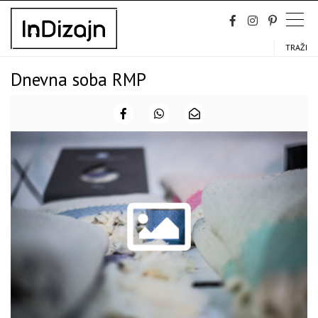
Skip
to
content
TRAŽI
Dnevna soba RMP