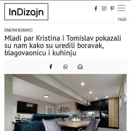
Skip
to
content
TRAŽI
DNEVNI BORAVCI
Mladi par Kristina i Tomislav pokazali
su nam kako su uredili boravak,
blagovaonicu i kuhinju