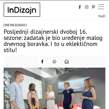
Skip
to
content
TRAŽI
DNEVNI BORAVCI
Posljednji dizajnerski dvoboj 16.
sezone: zadatak je bio uređenje malog
dnevnog boravka. I to u eklektičnom
stilu!