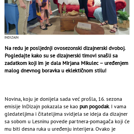
INDIZAJN
Na redu je
posljednji
ovosezonski dizajnerski dvoboj.
Pogledajte kako su se dizajnerski timovi snašli sa
zadatkom koji im je dala Mirjana Mikulec – uređenjem
malog dnevnog boravka u eklektičnom stilu!
Novina, koju je donijela sada već prošla, 16. sezona
emisije InDizajn pokazala se kao
pun pogodak
. I vama
gledateljima i čitateljima svidjela se ideja da dizajner
sa sobom u Lesninu povede partnera-pomagača koji će
mu biti desna ruka u uređenju interijera. Ovako je