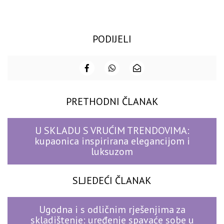
PODIJELI
PRETHODNI ČLANAK
U SKLADU S VRUĆIM TRENDOVIMA:
kupaonica inspirirana elegancijom i
luksuzom
SLJEDEĆI ČLANAK
Ugodna i s odličnim rješenjima za
skladištenje: uređenje spavaće sobe u