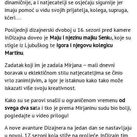
dinamičnije, a i natjecatelji se osjećaju sigurnije jer
imaju pomoć u vidu svojih prijatelja, kolega, supruga,
kćeri….
Posljednji dizajnerski dvoboj u 16. sezoni pred kamere
InDizajna doveo je
Maju i njezinu majku Senk
u, koje su
stigle iz Ljubuškog te
Igora i njegovu kolegicu
Martinu
.
Zadatak koji im je zadala Mirjana – mali dnevni
boravak u eklektičnom stilu natjecateljima se činio
vrlo zanimljivim, a Igor je istaknuo kako tako može
iskazati više svoju kreativnost.
Kako su se parovi snašli u ograničenom vremenu
od
svega dva sa
ta i tko je prema Mirjaninu sudu bio bolji,
pogledajte u video prilogu!
A nove avanture Dizajnera na jedan dan se nastavljaju
u novoj, 17. sezoni koja stiže na proljeće. InDizajn tim