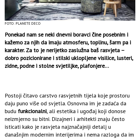
FOTO: PLANETE DECO
Ponekad nam se neki dnevni boravci čine posebnim i
kažemo za njih da imaju atmosferu, toplinu, šarm pa i
karakter. Za to je nerijetko zaslužna baš rasvjeta –
dobro pozicionirane i stilski uklopljene visilice, lusteri,
zidne, podne i stolne svjetiljke, plafonjere…
Postoji čitavo carstvo rasvjetnih tijela koje prostoru
daju puno više od svjetla. Osnovna im je zadaća da
budu
funkcionalni
, ali estetika i ugođaj koji donose
neizmjerno su bitni. Dizajneri i arhitekti znaju često
isticati kako je rasvjeta najznačajniji detalj u
današnjim modernim interijerima i nema razloga da im