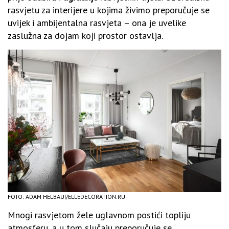
rasvjetu za interijere u kojima živimo preporučuje se
uvijek i ambijentalna rasvjeta – ona je uvelike
zaslužna za dojam koji prostor ostavlja.
FOTO: ADAM HELBAUI/ELLEDECORATION.RU
Mnogi rasvjetom žele uglavnom postići topliju
atmosferu, a u tom slučaju preporučuje se