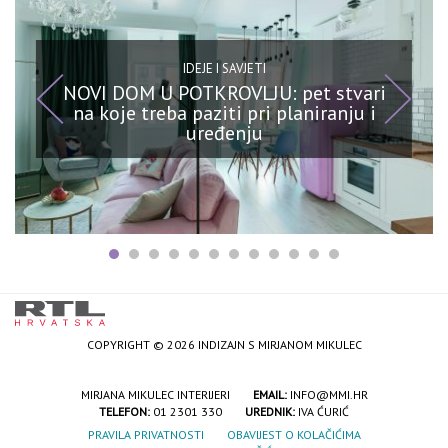
IDEJE I SAVJETI
NOVI DOM U POTKROVLJU: pet stvari
na koje treba paziti pri planiranju i
uređenju
COPYRIGHT © 2026 INDIZAJN S MIRJANOM MIKULEC
MIRJANA MIKULEC INTERIJERI
EMAIL:
INFO@MMI.HR
TELEFON:
01 2301 330
UREDNIK:
IVA ĆURIĆ
PRAVILA PRIVATNOSTI
OBAVIJEST O KOLAČIĆIMA