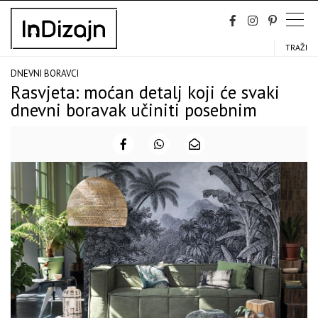
Skip
to
content
TRAŽI
DNEVNI BORAVCI
Rasvjeta: moćan detalj koji će svaki
dnevni boravak učiniti posebnim