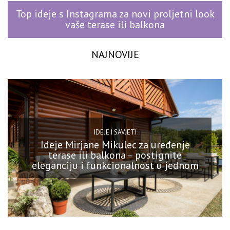
Top ideje s Instagrama za novi proljetni look
vaše terase ili balkona
NAJNOVIJE
IDEJE I SAVJETI
Ideje Mirjane Mikulec za uređenje
terase ili balkona – postignite
eleganciju i funkcionalnost u jednom