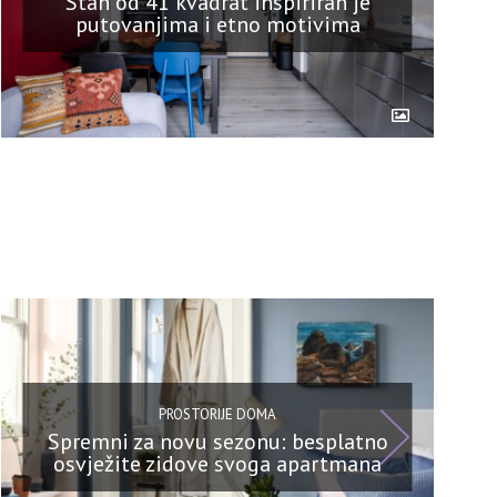
Stan od 41 kvadrat inspiriran je
putovanjima i etno motivima
PROSTORIJE DOMA
Spremni za novu sezonu: besplatno
osvježite zidove svoga apartmana