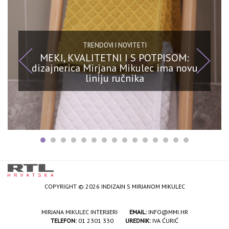
TRENDOVI I NOVITETI
MEKI, KVALITETNI I S POTPISOM:
dizajnerica Mirjana Mikulec ima novu
liniju ručnika
COPYRIGHT © 2026 INDIZAJN S MIRJANOM MIKULEC
MIRJANA MIKULEC INTERIJERI
EMAIL:
INFO@MMI.HR
TELEFON:
01 2301 330
UREDNIK:
IVA ĆURIĆ