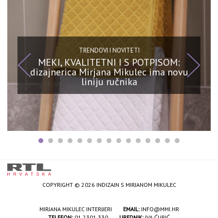
TRENDOVI I NOVITETI
MEKI, KVALITETNI I S POTPISOM:
dizajnerica Mirjana Mikulec ima novu
liniju ručnika
COPYRIGHT © 2026 INDIZAJN S MIRJANOM MIKULEC
MIRJANA MIKULEC INTERIJERI
EMAIL:
INFO@MMI.HR
TELEFON:
01 2301 330
UREDNIK:
IVA ĆURIĆ