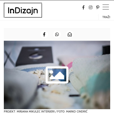
Skip
to
content
TRAŽI
PROJEKT: MIRJANA MIKULEC INTERIJERI / FOTO: MARKO CINDRIĆ