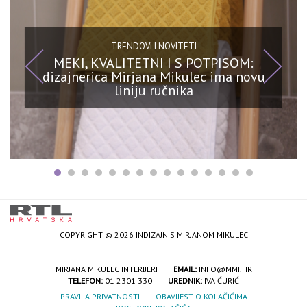
TRENDOVI I NOVITETI
MEKI, KVALITETNI I S POTPISOM:
dizajnerica Mirjana Mikulec ima novu
liniju ručnika
COPYRIGHT © 2026 INDIZAJN S MIRJANOM MIKULEC
MIRJANA MIKULEC INTERIJERI
EMAIL:
INFO@MMI.HR
TELEFON:
01 2301 330
UREDNIK:
IVA ĆURIĆ
PRAVILA PRIVATNOSTI
OBAVIJEST O KOLAČIĆIMA