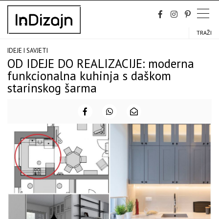
Skip
to
content
TRAŽI
IDEJE I SAVJETI
OD IDEJE DO REALIZACIJE: moderna
funkcionalna kuhinja s daškom
starinskog šarma