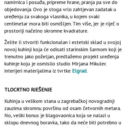
namirnica i posuđa, pripreme hrane, pranja pa sve do
objedovanja. Ovo je stoga vrlo zahtjevan zadatak u
uređenju za svakoga vlasnika, u kojem svaki
centimetar mora biti osmišljen. Tim više, jer je riječ o
prostoriji načelno skromne kvadrature.
Želite li stvoriti funkcionalan i estetski sklad u svojoj
novoj kuhinji koja će odisati starinskim šarmom koji je
trenutno jako poželjan, predlažemo projekt uređenja
kuhinje koju je osmislio studio Mirjana Mikulec
interijeri materijalima iz tvrtke
Elgrad
.
TLOCRTNO RJEŠENJE
Kuhinja u velikom stana u zagrebačkoj novogradnji
zauzima skromnu površinu od osam četvornih metara.
No, veliki bonus je blagovaonica koja se nalazi u
sklopu dnevnog boravka, tako da neće biti potrebno u