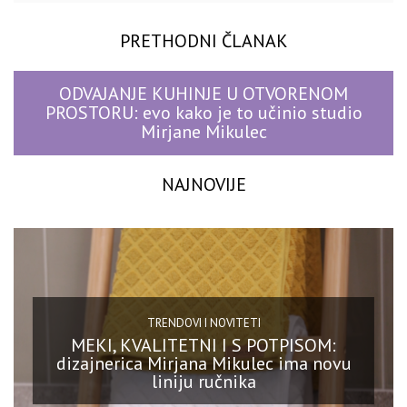
PRETHODNI ČLANAK
ODVAJANJE KUHINJE U OTVORENOM
PROSTORU: evo kako je to učinio studio
Mirjane Mikulec
NAJNOVIJE
TRENDOVI I NOVITETI
MEKI, KVALITETNI I S POTPISOM:
dizajnerica Mirjana Mikulec ima novu
liniju ručnika