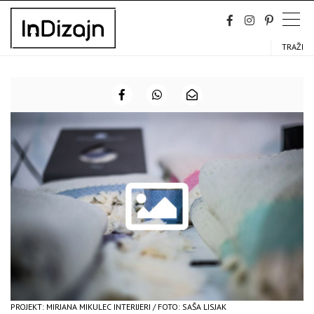
Skip
to
content
TRAŽI
PROJEKT: MIRJANA MIKULEC INTERIJERI / FOTO: SAŠA LISJAK