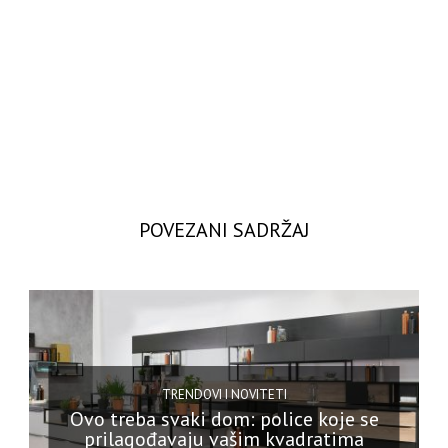
POVEZANI SADRŽAJ
TRENDOVI I NOVITETI
Ovo treba svaki dom: police koje se
prilagođavaju vašim kvadratima