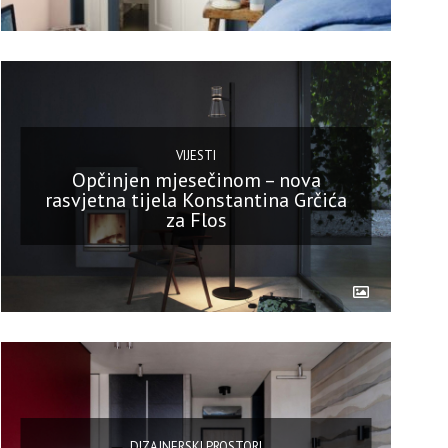
VIJESTI
Opčinjen mjesečinom – nova
rasvjetna tijela Konstantina Grčića
za Flos
DIZAJNERSKI PROSTORI