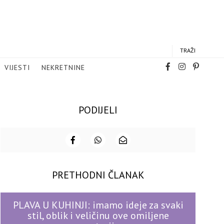
TRAŽI
VIJESTI
NEKRETNINE
PODIJELI
PRETHODNI ČLANAK
PLAVA U KUHINJI: imamo ideje za svaki
stil, oblik i veličinu ove omiljene