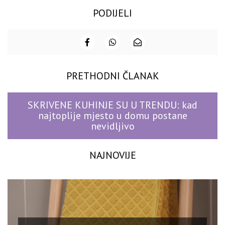
PODIJELI
PRETHODNI ČLANAK
SKRIVENE KUHINJE SU U TRENDU: kad
najtoplije mjesto u domu postane
nevidljivo
NAJNOVIJE