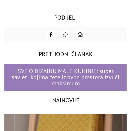
PODIJELI
PRETHODNI ČLANAK
SVE O DIZAJNU MALE KUHINJE: super
savjeti kojima ćete iz ovog prostora izvući
maksimum
NAJNOVIJE