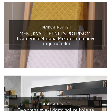
TRENDOVI I NOVITETI
MEKI, KVALITETNI I S POTPISOM:
dizajnerica Mirjana Mikulec ima novu
liniju ručnika
TRENDOVI I NOVITETI
Ovo treba svaki dom: police koje se