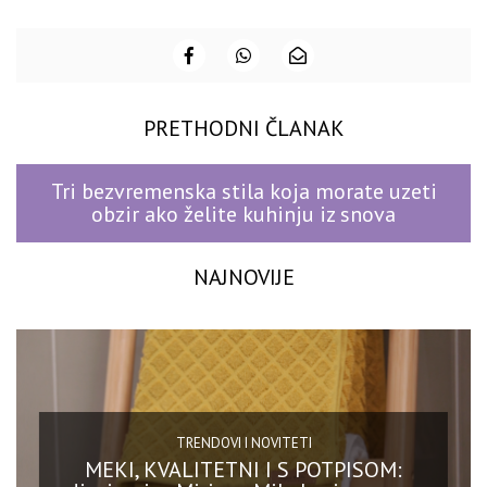
PRETHODNI ČLANAK
Tri bezvremenska stila koja morate uzeti
obzir ako želite kuhinju iz snova
NAJNOVIJE
TRENDOVI I NOVITETI
MEKI, KVALITETNI I S POTPISOM: