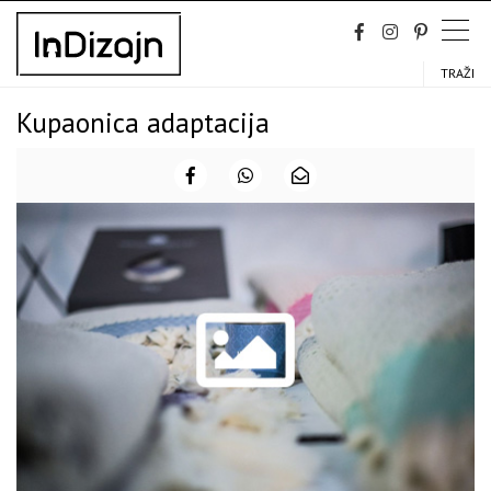
Skip
to
content
TRAŽI
Kupaonica adaptacija