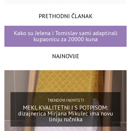
PRETHODNI ČLANAK
Kako su Jelena i Tomislav sami adaptirali
kupaonicu za 20000 kuna
NAJNOVIJE
TRENDOVI I NOVITETI
MEKI, KVALITETNI I S POTPISOM:
dizajnerica Mirjana Mikulec ima novu
liniju ručnika