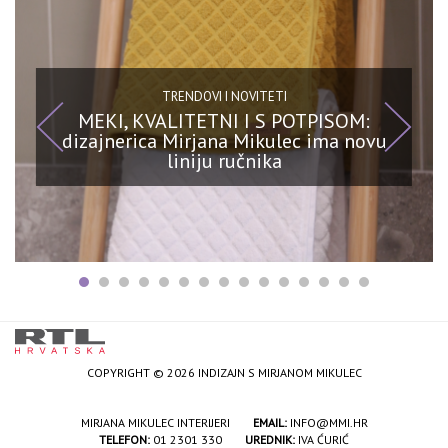
TRENDOVI I NOVITETI
MEKI, KVALITETNI I S POTPISOM:
dizajnerica Mirjana Mikulec ima novu
liniju ručnika
COPYRIGHT © 2026 INDIZAJN S MIRJANOM MIKULEC
MIRJANA MIKULEC INTERIJERI
EMAIL:
INFO@MMI.HR
TELEFON:
01 2301 330
UREDNIK:
IVA ĆURIĆ