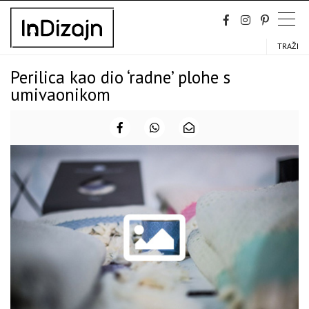
Skip
to
content
TRAŽI
Perilica kao dio ‘radne’ plohe s
umivaonikom