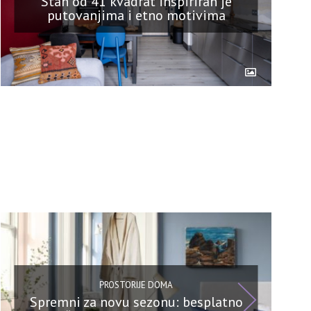
Stan od 41 kvadrat inspiriran je
putovanjima i etno motivima
PROSTORIJE DOMA
Spremni za novu sezonu: besplatno