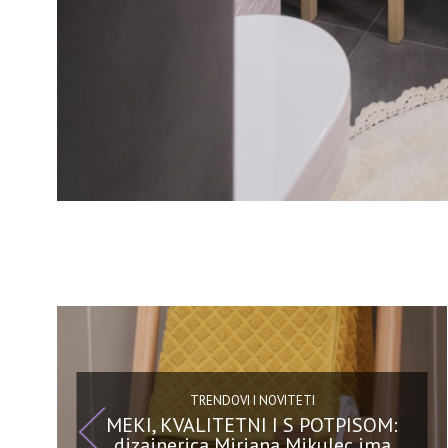
TRENDOVI I NOVITETI
MEKI, KVALITETNI I S POTPISOM:
dizajnerica Mirjana Mikulec ima