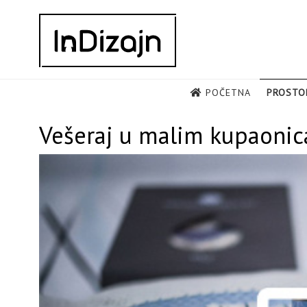
Skip
to
content
POČETNA
PROSTO
Vešeraj u malim kupaoni