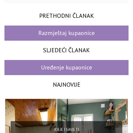
PRETHODNI ČLANAK
Razmještaj kupaonice
SLJEDEĆI ČLANAK
Uređenje kupaonice
NAJNOVIJE
IDEJE I SAVJETI