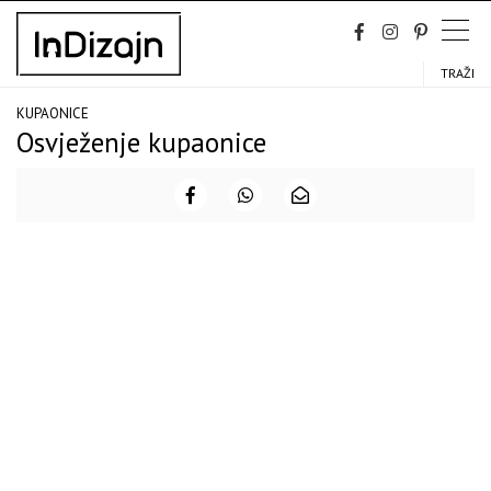
Skip
to
content
TRAŽI
KUPAONICE
Osvježenje kupaonice