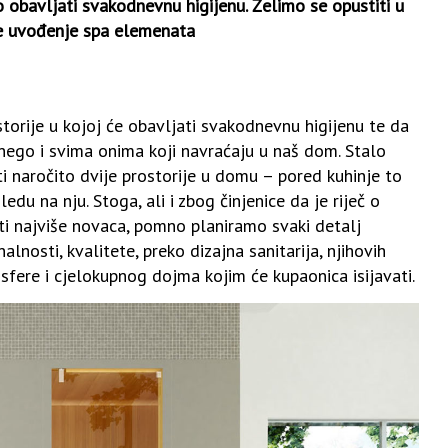
o obavljati svakodnevnu higijenu. Želimo se opustiti u
 je uvođenje spa elemenata
torije u kojoj će obavljati svakodnevnu higijenu te da
 nego i svima onima koji navraćaju u naš dom. Stalo
ti naročito dvije prostorije u domu – pored kuhinje to
edu na nju. Stoga, ali i zbog činjenice da je riječ o
ti najviše novaca, pomno planiramo svaki detalj
lnosti, kvalitete, preko dizajna sanitarija, njihovih
osfere i cjelokupnog dojma kojim će kupaonica isijavati.