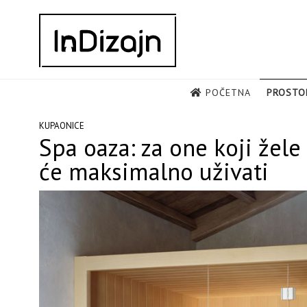
Skip
to
content
POČETNA
PROSTO
KUPAONICE
Spa oaza: za one koji žel
će maksimalno uživati