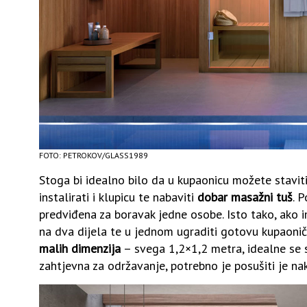
FOTO: PETROKOV/GLASS1989
Stoga bi idealno bilo da u kupaonicu možete staviti 
instalirati i klupicu te nabaviti
dobar masažni tuš
. 
predviđena za boravak jedne osobe. Isto tako, ako 
na dva dijela te u jednom ugraditi gotovu kupaonič
malih dimenzija
– svega 1,2×1,2 metra, idealne se s
zahtjevna za održavanje, potrebno je posušiti je na