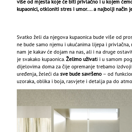
više od mjesta koje će biti privlačno i u kojem ćem
kupaonici, otkloniti stres i umor…. a najbolji način
Svatko želi da njegova kupaonica bude više od pros
ne bude samo njemu i ukućanima lijepa i privlačna,
nam je kakav će dojam na nas, ali i na druge ostavi
je svakako kupaonica.
Želimo uživat
i i u samom pogl
dijelovima doma za čije opremanje trebamo izdvoji
uređenja, želeći da
sve bude savršeno
– od funkciona
uzoraka, oblika i boja, rasvjete i detalja pa do atm