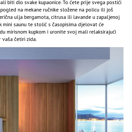
ali biti dio svake kupaonice. To ćete prije svega postići
pogled na mekane ručnike složene na policu ili još
terična ulja bergamota, citrusa ili lavande u zapaljenoj
ak mini saunu te stolić s časopisima djelovat će
adu mirisnom kupkom i uronite svoj mali relaksirajući
vaša četiri zida.