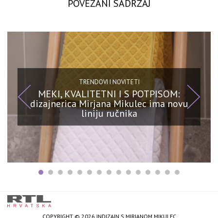
POVEZANI SADRŽAJ
TRENDOVI I NOVITETI
MEKI, KVALITETNI I S POTPISOM:
dizajnerica Mirjana Mikulec ima novu
liniju ručnika
COPYRIGHT © 2026 INDIZAJN S MIRJANOM MIKULEC