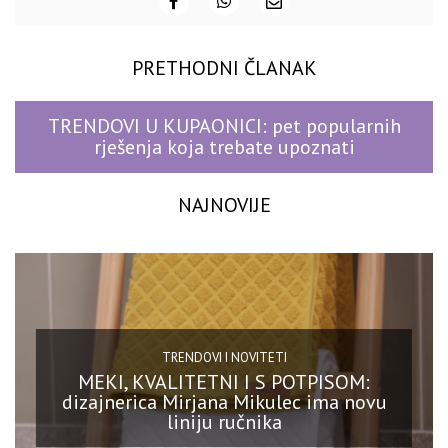
PRETHODNI ČLANAK
TRENDOVI U KUPAONICI: pet popularnih
rješenja koja trebate upoznati
NAJNOVIJE
TRENDOVI I NOVITETI
MEKI, KVALITETNI I S POTPISOM:
dizajnerica Mirjana Mikulec ima novu
liniju ručnika