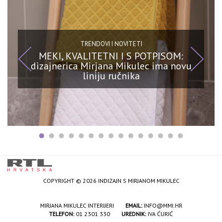
TRENDOVI I NOVITETI
MEKI, KVALITETNI I S POTPISOM:
dizajnerica Mirjana Mikulec ima novu
liniju ručnika
COPYRIGHT © 2026 INDIZAJN S MIRJANOM MIKULEC
MIRJANA MIKULEC INTERIJERI
EMAIL:
INFO@MMI.HR
TELEFON:
01 2301 330
UREDNIK:
IVA ĆURIĆ