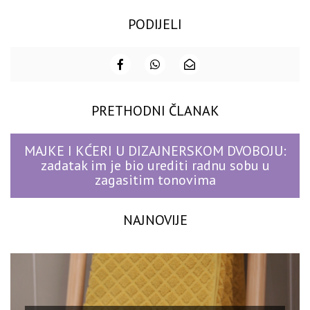
PODIJELI
PRETHODNI ČLANAK
MAJKE I KĆERI U DIZAJNERSKOM DVOBOJU:
zadatak im je bio urediti radnu sobu u
zagasitim tonovima
NAJNOVIJE