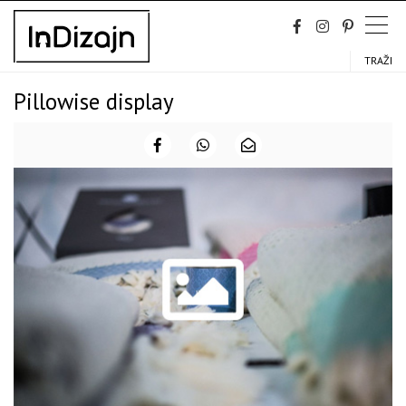
Skip
to
content
TRAŽI
Pillowise display