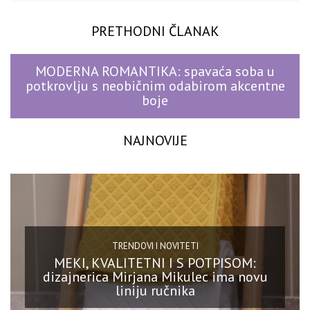
PRETHODNI ČLANAK
MODERNA ROMANTIKA: spavaća soba u
potkrovlju s neobičnim odabirom akcentne
boje
NAJNOVIJE
TRENDOVI I NOVITETI
MEKI, KVALITETNI I S POTPISOM:
dizajnerica Mirjana Mikulec ima novu
liniju ručnika