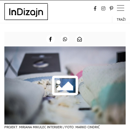
Skip
to
content
TRAŽI
PROJEKT: MIRJANA MIKULEC INTERIJERI / FOTO: MARKO CINDRIĆ