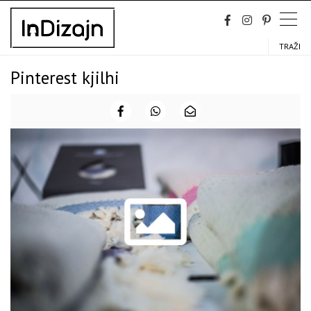
Skip
to
content
TRAŽI
Pinterest kjilhi