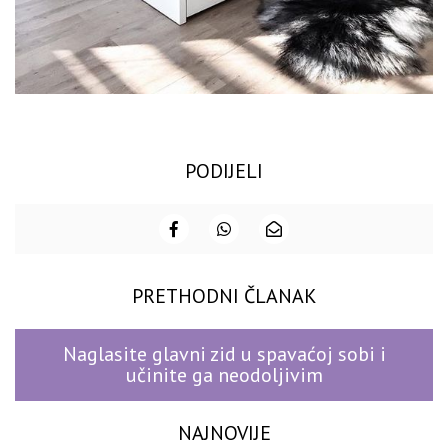
PODIJELI
PRETHODNI ČLANAK
Naglasite glavni zid u spavaćoj sobi i
učinite ga neodoljivim
NAJNOVIJE