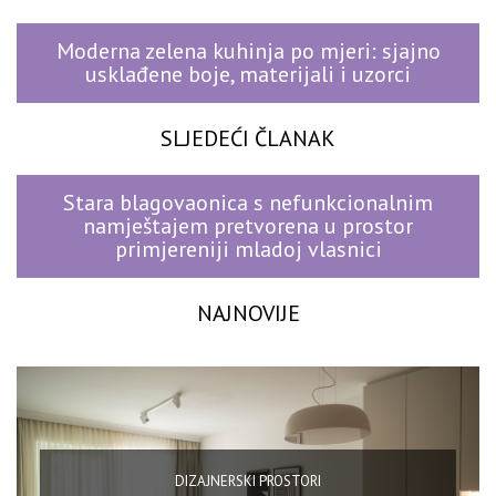
Moderna zelena kuhinja po mjeri: sjajno
usklađene boje, materijali i uzorci
SLJEDEĆI ČLANAK
Stara blagovaonica s nefunkcionalnim
namještajem pretvorena u prostor
primjereniji mladoj vlasnici
NAJNOVIJE
DIZAJNERSKI PROSTORI