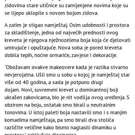
zidovima stare utičnice su zamijenjene novima koje su
se lijepo uklopile s novom bojom zidova.
A zatim je stigao namještaj. Osim udobnosti i prostora
za skladištenje, jedna od najvećih prednosti ovog
kreveta je njegova nježnozelena boja koja će djelovati
umirujuće i opuštajuće. Nova soba je pored kreveta
dobila tepih, noćne ormariće, zavjese i dekoracije.
“Obožavam ovakve makeovere kada je razlika stvarno
nevjerojatna. Ušli smo u sobu u kojoj je namještaj star
više od 40 godina, a sada je potpuno drugi
dojam. Novi, suvremeni krevet u dominantnoj boji
ukrašen zakovicama, bio je nit vodilja ovog uređenja. S
obzirom na boju, ostatak smo birali u neutralnim
tonovima. U istoj paleti boja nastavili smo i s manjim
komadima namještaja, pa smo birali dva stolića
različite veličine kako bismo naglasili dinamiku u
prostoru”, zaključuje dizajnerica.