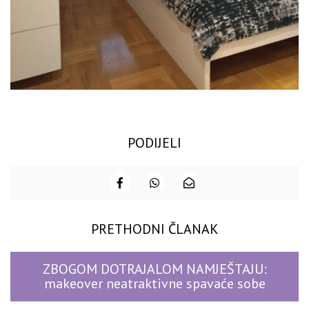
PODIJELI
PRETHODNI ČLANAK
ZBOGOM DOTRAJALOM NAMJEŠTAJU:
makeover neatraktivne spavaće sobe