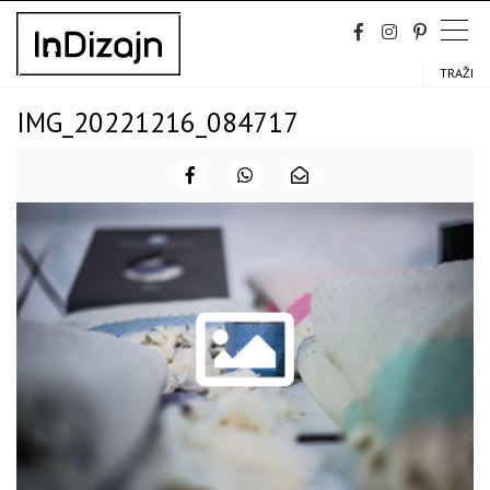
Skip
to
content
TRAŽI
IMG_20221216_084717