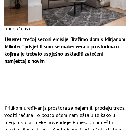
FOTO: SAŠA LISJAK
Ususret trećoj sezoni emisije „Tražimo dom s Mirjanom
Mikulec“ prisjetili smo se makeovera u prostorima u
kojima je trebalo uspješno uskladiti zatečeni
namještaj s novim
Prilikom uređivanja prostora za
najam ili prodaju
treba
voditi računa i o postojećem namještaju te kako u
njega uklopiti neke nove ideje. Ponekad namještaj
ulazi u cijenu stanu, a često investitori, u želji da brzo