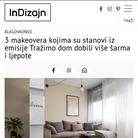
Skip
to
content
TRAŽI
BLAGOVAONICE
3 makeovera kojima su stanovi iz
emisije Tražimo dom dobili više šarma
i ljepote