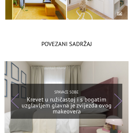
POVEZANI SADRŽAJ
SPAVAĆE SOBE
Krevet u ružičastoj i s bogatim
uzglavljem glavna je zvijezda ovog
makeovera