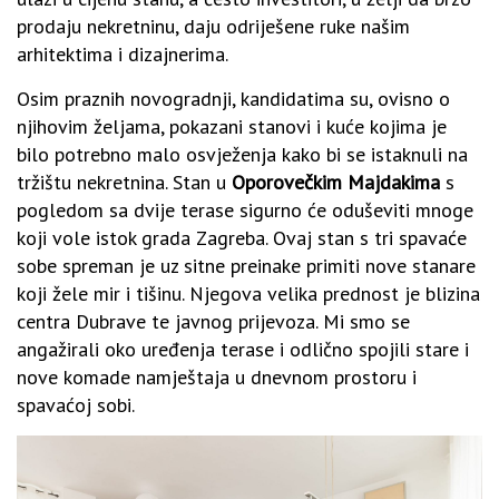
prodaju nekretninu, daju odriješene ruke našim
arhitektima i dizajnerima.
Osim praznih novogradnji, kandidatima su, ovisno o
njihovim željama, pokazani stanovi i kuće kojima je
bilo potrebno malo osvježenja kako bi se istaknuli na
tržištu nekretnina. Stan u
Oporovečkim Majdakima
s
pogledom sa dvije terase sigurno će oduševiti mnoge
koji vole istok grada Zagreba. Ovaj stan s tri spavaće
sobe spreman je uz sitne preinake primiti nove stanare
koji žele mir i tišinu. Njegova velika prednost je blizina
centra Dubrave te javnog prijevoza. Mi smo se
angažirali oko uređenja terase i odlično spojili stare i
nove komade namještaja u dnevnom prostoru i
spavaćoj sobi.