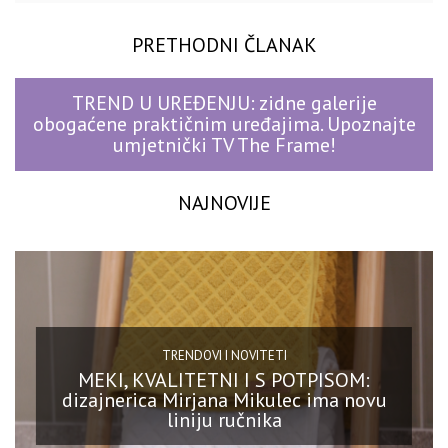
PRETHODNI ČLANAK
TREND U UREĐENJU: zidne galerije
obogaćene praktičnim uređajima. Upoznajte
umjetnički TV The Frame!
NAJNOVIJE
TRENDOVI I NOVITETI
MEKI, KVALITETNI I S POTPISOM:
dizajnerica Mirjana Mikulec ima novu
liniju ručnika