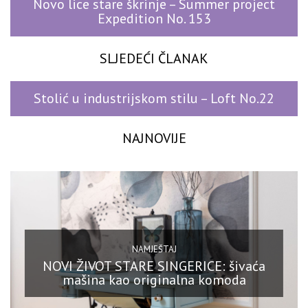
Novo lice stare škrinje – Summer project
Expedition No. 153
SLJEDEĆI ČLANAK
Stolić u industrijskom stilu – Loft No.22
NAJNOVIJE
NAMJEŠTAJ
NOVI ŽIVOT STARE SINGERICE: šivaća
mašina kao originalna komoda