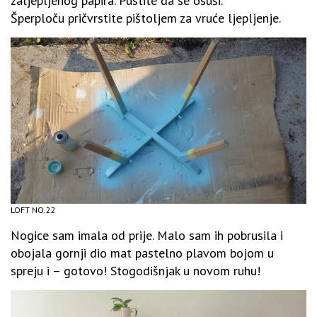
zaljepljenog papira. Pustite da se osuši.
Šperploču pričvrstite pištoljem za vruće ljepljenje.
LOFT NO.22
Nogice sam imala od prije. Malo sam ih pobrusila i
obojala gornji dio mat pastelno plavom bojom u
spreju i – gotovo! Stogodišnjak u novom ruhu!