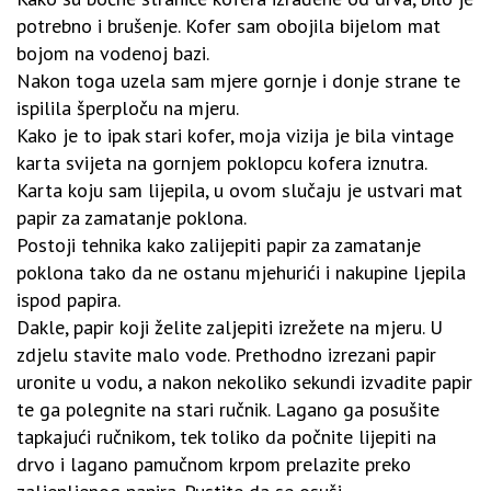
potrebno i brušenje. Kofer sam obojila bijelom mat
bojom na vodenoj bazi.
Nakon toga uzela sam mjere gornje i donje strane te
ispilila šperploču na mjeru.
Kako je to ipak stari kofer, moja vizija je bila vintage
karta svijeta na gornjem poklopcu kofera iznutra.
Karta koju sam lijepila, u ovom slučaju je ustvari mat
papir za zamatanje poklona.
Postoji tehnika kako zalijepiti papir za zamatanje
poklona tako da ne ostanu mjehurići i nakupine ljepila
ispod papira.
Dakle, papir koji želite zaljepiti izrežete na mjeru. U
zdjelu stavite malo vode. Prethodno izrezani papir
uronite u vodu, a nakon nekoliko sekundi izvadite papir
te ga polegnite na stari ručnik. Lagano ga posušite
tapkajući ručnikom, tek toliko da počnite lijepiti na
drvo i lagano pamučnom krpom prelazite preko