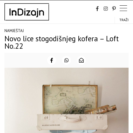
Skip
to
content
TRAŽI
NAMJEŠTAJ
Novo lice stogodišnjeg kofera – Loft
No.22