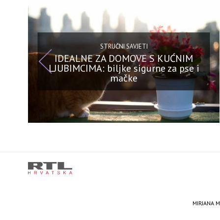
STRUČNI SAVJETI
IDEALNE ZA DOMOVE S KUĆNIM
LJUBIMCIMA: biljke sigurne za pse i
mačke
MIRJANA M