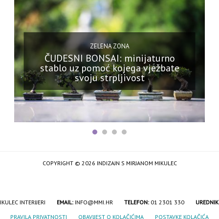
ZELENA ZONA
ČUDESNI BONSAI: minijaturno
stablo uz pomoć kojega vježbate
svoju strpljivost
COPYRIGHT © 2026 INDIZAJN S MIRJANOM MIKULEC
IKULEC INTERIJERI
EMAIL:
INFO@MMI.HR
TELEFON:
01 2301 330
UREDNIK
PRAVILA PRIVATNOSTI
OBAVIJEST O KOLAČIĆIMA
POSTAVKE KOLAČIĆA