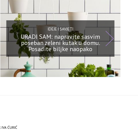
IDEJE I SAVJETI
URADI SAM: napravite sasvim
poseban zeleni kutak u domu.
Posadite biljke naopako
:
IVA ĆURIĆ