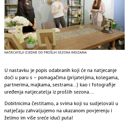
NATJECATELJI IZ JEDNE OD PROŠLIH SEZONA INDIZAJNA
U nastavku je popis odabranih koji će na natjecanje
doći u paru s – pomagačima (prijateljima, kolegama,
partnerima, majkama, sestrama…) kao i fotografije
uređenja natjecatelja iz prošlih sezona….
Dobitnicima čestitamo, a svima koji su sudjelovali u
natječaju zahvaljujemo na ukazanom povjerenju i
želimo im više sreće idući puta!