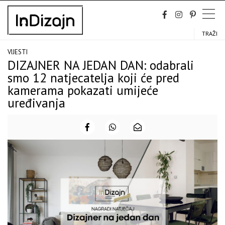
Skip
to
content
TRAŽI
VIJESTI
DIZAJNER NA JEDAN DAN: odabrali
smo 12 natjecatelja koji će pred
kamerama pokazati umijeće
uređivanja