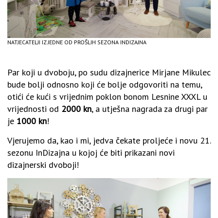
NATJECATELJI IZ JEDNE OD PROŠLIH SEZONA INDIZAJNA
Par koji u dvoboju, po sudu dizajnerice Mirjane Mikulec
bude bolji odnosno koji će bolje odgovoriti na temu,
otići će kući s vrijednim poklon bonom Lesnine XXXL u
vrijednosti od
2000 kn
, a utješna nagrada za drugi par
je
1000 kn
!
Vjerujemo da, kao i mi, jedva čekate proljeće i novu 21.
sezonu InDizajna u kojoj će biti prikazani novi
dizajnerski dvoboji!