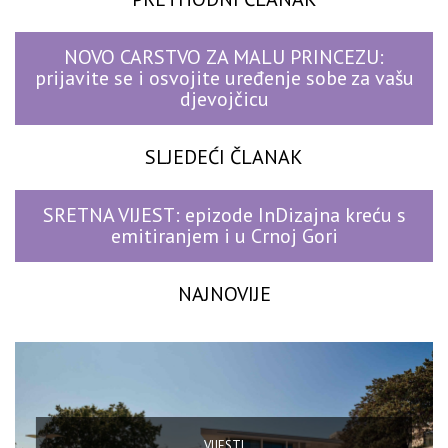
NOVO CARSTVO ZA MALU PRINCEZU:
prijavite se i osvojite uređenje sobe za vašu
djevojčicu
SLJEDEĆI ČLANAK
SRETNA VIJEST: epizode InDizajna kreću s
emitiranjem i u Crnoj Gori
NAJNOVIJE
VIJESTI