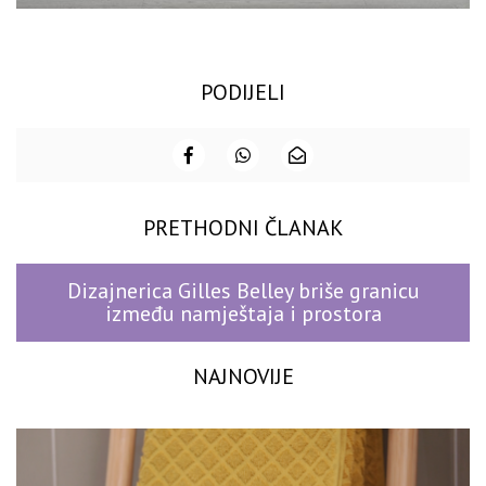
PODIJELI
PRETHODNI ČLANAK
Dizajnerica Gilles Belley briše granicu
između namještaja i prostora
NAJNOVIJE