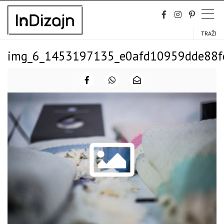
Skip
to
content
TRAŽI
img_6_1453197135_e0afd10959dde88