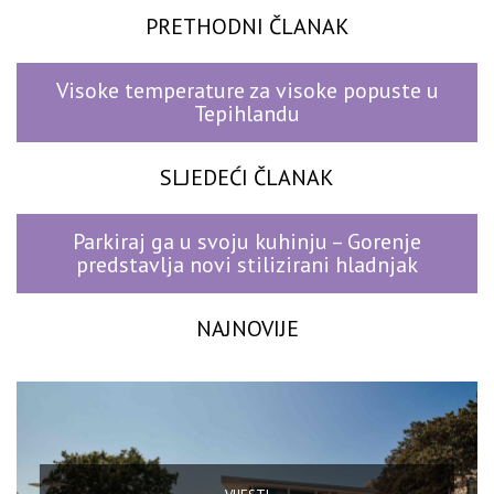
PRETHODNI ČLANAK
Visoke temperature za visoke popuste u
Tepihlandu
SLJEDEĆI ČLANAK
Parkiraj ga u svoju kuhinju – Gorenje
predstavlja novi stilizirani hladnjak
NAJNOVIJE