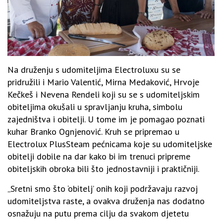
Na druženju s udomiteljima Electroluxu su se
pridružili i Mario Valentić, Mirna Medaković, Hrvoje
Kečkeš i Nevena Rendeli koji su se s udomiteljskim
obiteljima okušali u spravljanju kruha, simbolu
zajedništva i obitelji. U tome im je pomagao poznati
kuhar Branko Ognjenović. Kruh se pripremao u
Electrolux PlusSteam pećnicama koje su udomiteljske
obitelji dobile na dar kako bi im trenuci pripreme
obiteljskih obroka bili što jednostavniji i praktičniji.
„Sretni smo što ‘obitelj’ onih koji podržavaju razvoj
udomiteljstva raste, a ovakva druženja nas dodatno
osnažuju na putu prema cilju da svakom djetetu