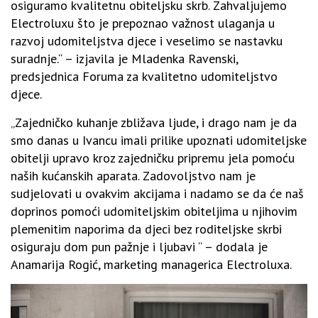
osiguramo kvalitetnu obiteljsku skrb. Zahvaljujemo
Electroluxu što je prepoznao važnost ulaganja u
razvoj udomiteljstva djece i veselimo se nastavku
suradnje.“ – izjavila je Mladenka Ravenski,
predsjednica Foruma za kvalitetno udomiteljstvo
djece.
„Zajedničko kuhanje zbližava ljude, i drago nam je da
smo danas u Ivancu imali prilike upoznati udomiteljske
obitelji upravo kroz zajedničku pripremu jela pomoću
naših kućanskih aparata. Zadovoljstvo nam je
sudjelovati u ovakvim akcijama i nadamo se da će naš
doprinos pomoći udomiteljskim obiteljima u njihovim
plemenitim naporima da djeci bez roditeljske skrbi
osiguraju dom pun pažnje i ljubavi “ – dodala je
Anamarija Rogić, marketing managerica Electroluxa.