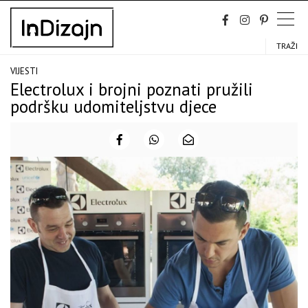
Skip
to
content
TRAŽI
VIJESTI
Electrolux i brojni poznati pružili
podršku udomiteljstvu djece