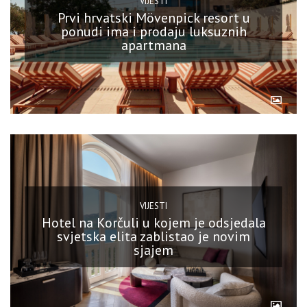
VIJESTI
Prvi hrvatski Mövenpick resort u
ponudi ima i prodaju luksuznih
apartmana
VIJESTI
Hotel na Korčuli u kojem je odsjedala
svjetska elita zablistao je novim
sjajem