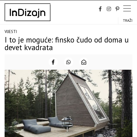
Skip
to
content
TRAŽI
VIJESTI
I to je moguće: finsko čudo od doma u
devet kvadrata