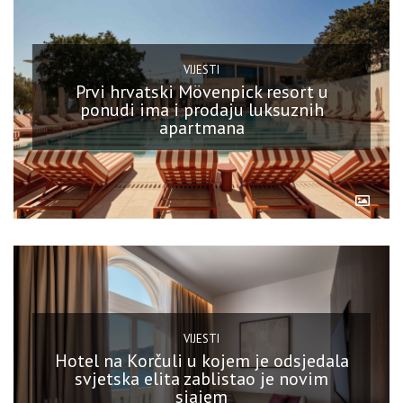
VIJESTI
Prvi hrvatski Mövenpick resort u
ponudi ima i prodaju luksuznih
apartmana
VIJESTI
Hotel na Korčuli u kojem je odsjedala
svjetska elita zablistao je novim
sjajem