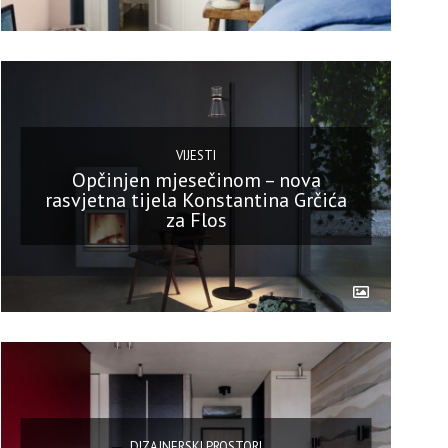
VIJESTI
Opčinjen mjesečinom – nova
rasvjetna tijela Konstantina Grčića
za Flos
DIZAJNERSKI PROSTORI