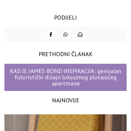
PODIJELI
PRETHODNI ČLANAK
KAD JE JAMES BOND INSPIRACIJA: genijalan
futuristički dizajn luksuznog plutajućeg
apartmana
NAJNOVIJE