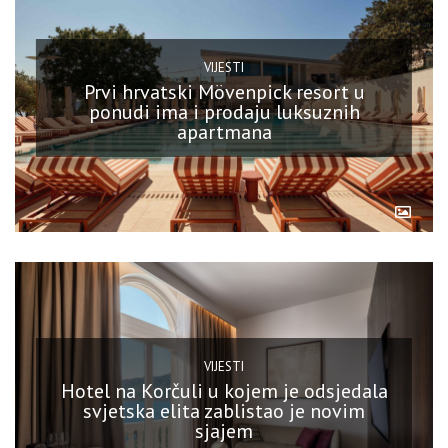
VIJESTI
Prvi hrvatski Mövenpick resort u
ponudi ima i prodaju luksuznih
apartmana
VIJESTI
Hotel na Korčuli u kojem je odsjedala
svjetska elita zablistao je novim
sjajem