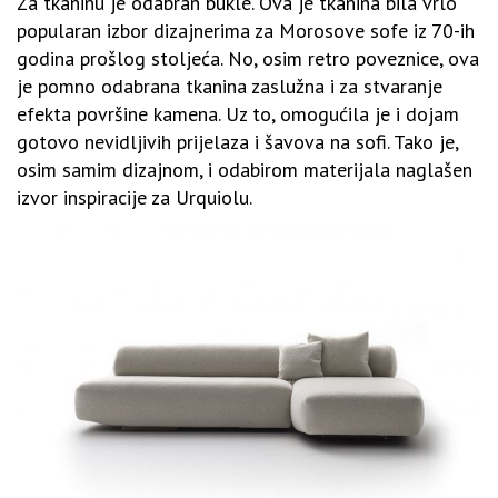
Za tkaninu je odabran bukle. Ova je tkanina bila vrlo
popularan izbor dizajnerima za Morosove sofe iz 70-ih
godina prošlog stoljeća. No, osim retro poveznice, ova
je pomno odabrana tkanina zaslužna i za stvaranje
efekta površine kamena. Uz to, omogućila je i dojam
gotovo nevidljivih prijelaza i šavova na sofi. Tako je,
osim samim dizajnom, i odabirom materijala naglašen
izvor inspiracije za Urquiolu.