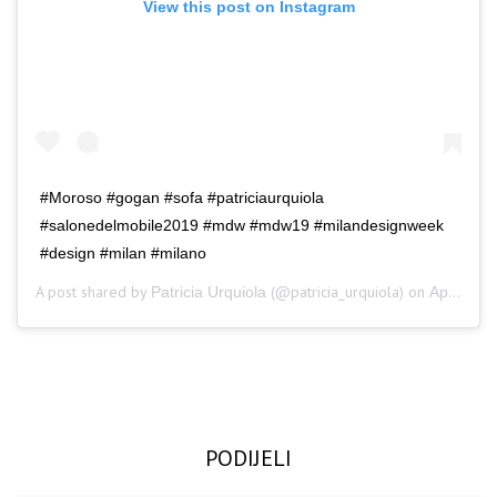
View this post on Instagram
#Moroso #gogan #sofa #patriciaurquiola
#salonedelmobile2019 #mdw #mdw19 #milandesignweek
#design #milan #milano
A post shared by
(@patricia_urquiola) on
Patricia Urquiola
Apr 11, 2019 at 12:14pm PDT
PODIJELI