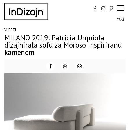
Skip
to
content
TRAŽI
VIJESTI
MILANO 2019: Patricia Urquiola
dizajnirala sofu za Moroso inspiriranu
kamenom